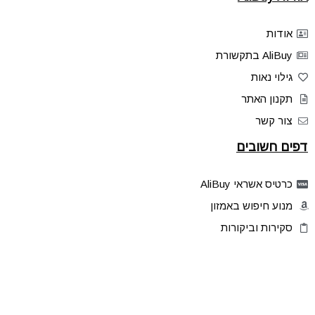
אודות
AliBuy בתקשורת
גילוי נאות
תקנון האתר
צור קשר
דפים חשובים
כרטיס אשראי AliBuy
מנוע חיפוש באמזון
סקירות וביקורות
דילים בלעדיים
פלאש דילס
טיפים והסברים