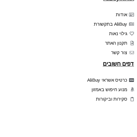
אודות
AliBuy בתקשורת
גילוי נאות
תקנון האתר
צור קשר
דפים חשובים
כרטיס אשראי AliBuy
מנוע חיפוש באמזון
סקירות וביקורות
דילים בלעדיים
פלאש דילס
טיפים והסברים