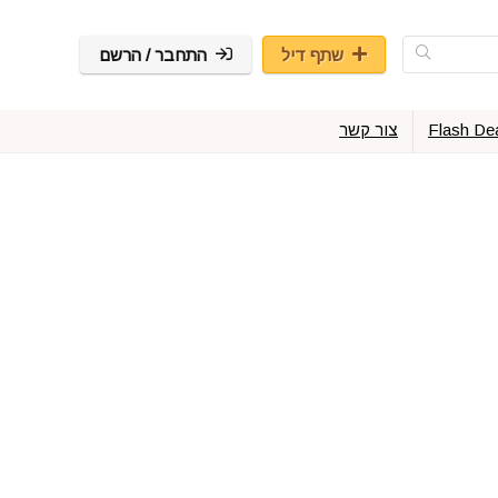
שתף דיל
התחבר / הרשם
Flash De
צור קשר