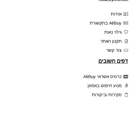
אודות
AliBuy בתקשורת
גילוי נאות
תקנון האתר
צור קשר
דפים חשובים
כרטיס אשראי AliBuy
מנוע חיפוש באמזון
סקירות וביקורות
דילים בלעדיים
פלאש דילס
טיפים והסברים