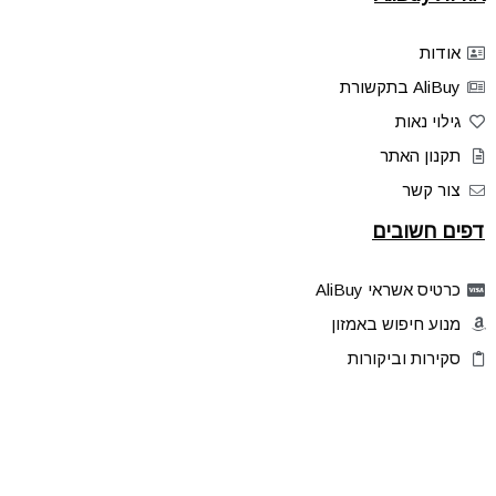
אודות
AliBuy בתקשורת
גילוי נאות
תקנון האתר
צור קשר
דפים חשובים
כרטיס אשראי AliBuy
מנוע חיפוש באמזון
סקירות וביקורות
דילים בלעדיים
פלאש דילס
טיפים והסברים