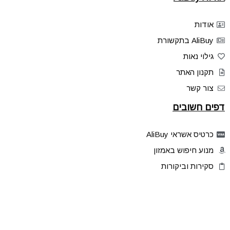
אודות
AliBuy בתקשורת
גילוי נאות
תקנון האתר
צור קשר
דפים חשובים
כרטיס אשראי AliBuy
מנוע חיפוש באמזון
סקירות וביקורות
דילים בלעדיים
פלאש דילס
טיפים והסברים