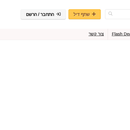
שתף דיל
התחבר / הרשם
Flash De
צור קשר