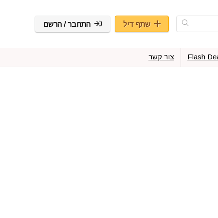
שתף דיל
התחבר / הרשם
Flash De
צור קשר