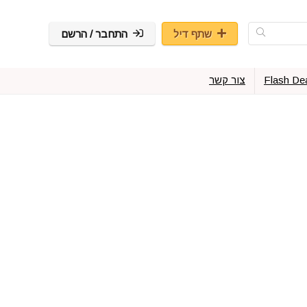
שתף דיל
התחבר / הרשם
Flash De
צור קשר