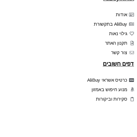
אודות
AliBuy בתקשורת
גילוי נאות
תקנון האתר
צור קשר
דפים חשובים
כרטיס אשראי AliBuy
מנוע חיפוש באמזון
סקירות וביקורות
דילים בלעדיים
פלאש דילס
טיפים והסברים