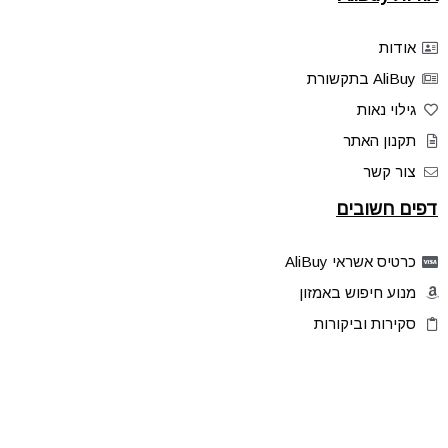
אודות
AliBuy בתקשורת
גילוי נאות
תקנון האתר
צור קשר
דפים חשובים
כרטיס אשראי AliBuy
מנוע חיפוש באמזון
סקירות וביקורות
דילים בלעדיים
פלאש דילס
טיפים והסברים