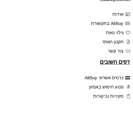
אודות
AliBuy בתקשורת
גילוי נאות
תקנון האתר
צור קשר
דפים חשובים
כרטיס אשראי AliBuy
מנוע חיפוש באמזון
סקירות וביקורות
דילים בלעדיים
פלאש דילס
טיפים והסברים