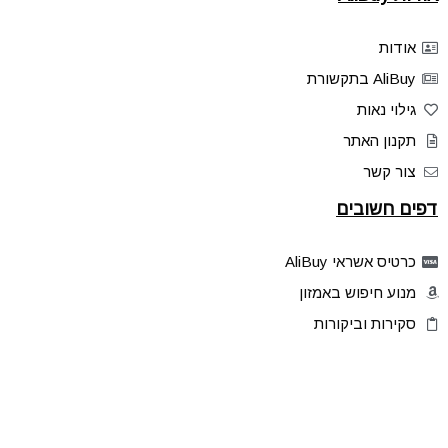
אודות
AliBuy בתקשורת
גילוי נאות
תקנון האתר
צור קשר
דפים חשובים
כרטיס אשראי AliBuy
מנוע חיפוש באמזון
סקירות וביקורות
דילים בלעדיים
פלאש דילס
טיפים והסברים