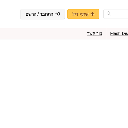
שתף דיל
התחבר / הרשם
Flash De
צור קשר