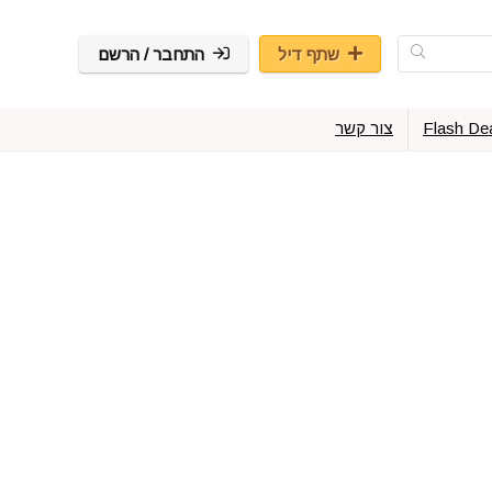
שתף דיל
התחבר / הרשם
Flash De
צור קשר