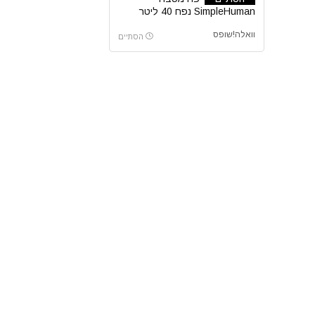
SimpleHuman נפח 40 ליטר
וואלה!שופס
הסתיים