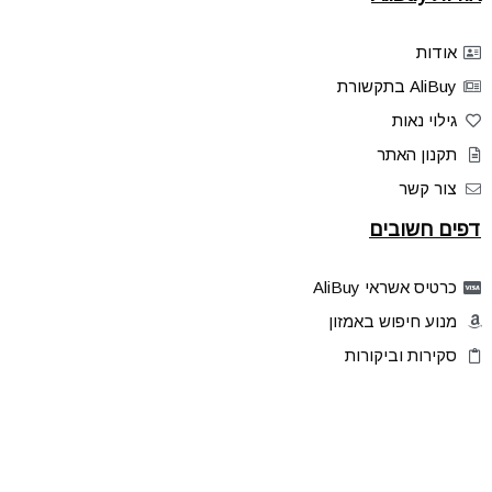
אודות
AliBuy בתקשורת
גילוי נאות
תקנון האתר
צור קשר
דפים חשובים
כרטיס אשראי AliBuy
מנוע חיפוש באמזון
סקירות וביקורות
דילים בלעדיים
פלאש דילס
טיפים והסברים