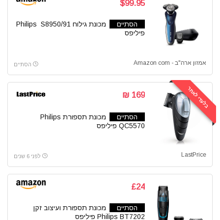
$99.95
הסתיים
מכונת גילוח Philips S8950/91
פיליפס
אמזון ארה"ב - Amazon com
הסתיים
בלעדי לאתר
169 ₪
הסתיים
מכונת תספורת Philips
QC5570 פיליפס
LastPrice
לפני 6 שנים
£24
הסתיים
מכונת תספורת ועיצוב זקן
Philips BT7202 פיליפס