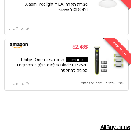
מנורת תקרה Xiaomi Yeelight YILAI
YlXD04Yl שיאומי
לפני 7 שנים
הכי זול שהיה
52.48$
הסתיים
מכונת גילוח Philips One
Blade QP2520 פיליפס כולל 3 מסרקים ו 3
סכינים להחלפה
אמזון ארה"ב - Amazon com
לפני 8 שנים
אודות AliBuy