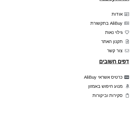
אודות
AliBuy בתקשורת
גילוי נאות
תקנון האתר
צור קשר
דפים חשובים
כרטיס אשראי AliBuy
מנוע חיפוש באמזון
סקירות וביקורות
דילים בלעדיים
פלאש דילס
טיפים והסברים