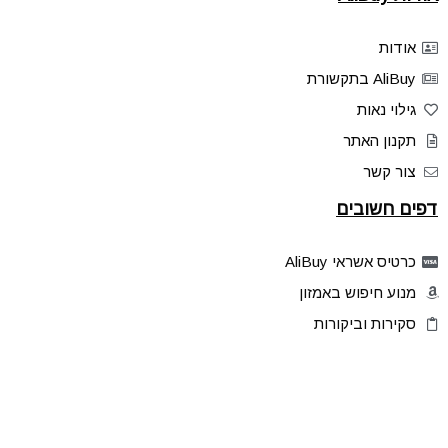
אודות
AliBuy בתקשורת
גילוי נאות
תקנון האתר
צור קשר
דפים חשובים
כרטיס אשראי AliBuy
מנוע חיפוש באמזון
סקירות וביקורות
דילים בלעדיים
פלאש דילס
טיפים והסברים