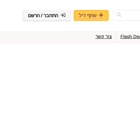
שתף דיל
התחבר / הרשם
Flash De
צור קשר