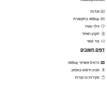
אודות
AliBuy בתקשורת
גילוי נאות
תקנון האתר
צור קשר
דפים חשובים
כרטיס אשראי AliBuy
מנוע חיפוש באמזון
סקירות וביקורות
דילים בלעדיים
פלאש דילס
טיפים והסברים