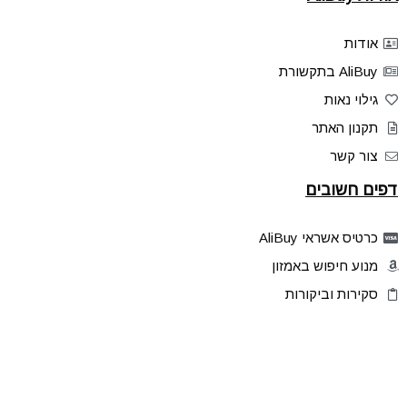
אודות
AliBuy בתקשורת
גילוי נאות
תקנון האתר
צור קשר
דפים חשובים
כרטיס אשראי AliBuy
מנוע חיפוש באמזון
סקירות וביקורות
דילים בלעדיים
פלאש דילס
טיפים והסברים