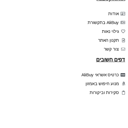
אודות
AliBuy בתקשורת
גילוי נאות
תקנון האתר
צור קשר
דפים חשובים
כרטיס אשראי AliBuy
מנוע חיפוש באמזון
סקירות וביקורות
דילים בלעדיים
פלאש דילס
טיפים והסברים