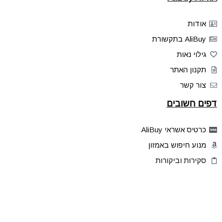
אודות
AliBuy בתקשורת
גילוי נאות
תקנון האתר
צור קשר
דפים חשובים
כרטיס אשראי AliBuy
מנוע חיפוש באמזון
סקירות וביקורות
דילים בלעדיים
פלאש דילס
טיפים והסברים