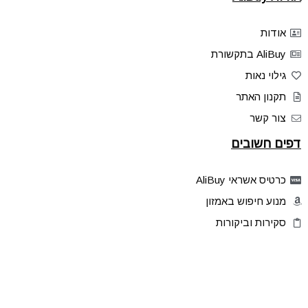
אודות
AliBuy בתקשורת
גילוי נאות
תקנון האתר
צור קשר
דפים חשובים
כרטיס אשראי AliBuy
מנוע חיפוש באמזון
סקירות וביקורות
דילים בלעדיים
פלאש דילס
טיפים והסברים