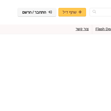
שתף דיל
התחבר / הרשם
Flash De
צור קשר