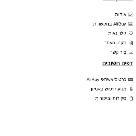
אודות
AliBuy בתקשורת
גילוי נאות
תקנון האתר
צור קשר
דפים חשובים
כרטיס אשראי AliBuy
מנוע חיפוש באמזון
סקירות וביקורות
דילים בלעדיים
פלאש דילס
טיפים והסברים