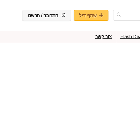
שתף דיל
התחבר / הרשם
Flash De
צור קשר