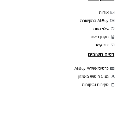
אודות
AliBuy בתקשורת
גילוי נאות
תקנון האתר
צור קשר
דפים חשובים
כרטיס אשראי AliBuy
מנוע חיפוש באמזון
סקירות וביקורות
דילים בלעדיים
פלאש דילס
טיפים והסברים