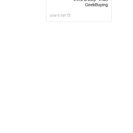
GeekBuying
לפני 5 שנים