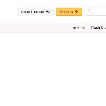
שתף דיל
התחבר / הרשם
Flash De
צור קשר