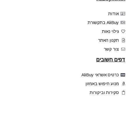
אודות
AliBuy בתקשורת
גילוי נאות
תקנון האתר
צור קשר
דפים חשובים
כרטיס אשראי AliBuy
מנוע חיפוש באמזון
סקירות וביקורות
דילים בלעדיים
פלאש דילס
טיפים והסברים