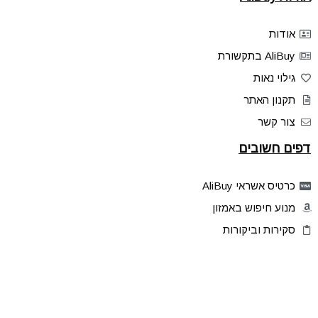
אודות
AliBuy בתקשורת
גילוי נאות
תקנון האתר
צור קשר
דפים חשובים
כרטיס אשראי AliBuy
מנוע חיפוש באמזון
סקירות וביקורות
דילים בלעדיים
פלאש דילס
טיפים והסברים