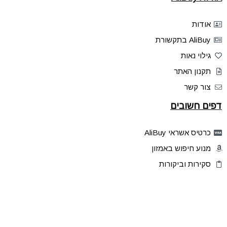
אודות
AliBuy בתקשורת
גילוי נאות
תקנון האתר
צור קשר
דפים חשובים
כרטיס אשראי AliBuy
מנוע חיפוש באמזון
סקירות וביקורות
דילים בלעדיים
פלאש דילס
טיפים והסברים