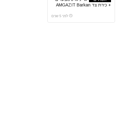
+ כירת צד AMGAZIT Barkan
אמגזית
לפני 5 שנים