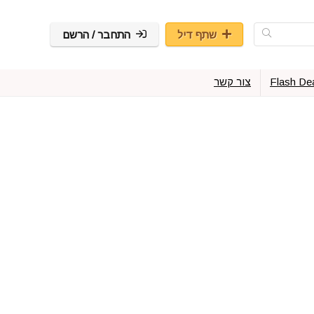
שתף דיל
התחבר / הרשם
Flash De
צור קשר