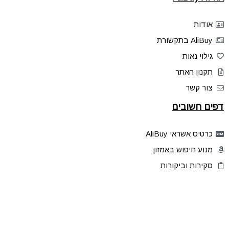
אודות
AliBuy בתקשורת
גילוי נאות
תקנון האתר
צור קשר
דפים חשובים
כרטיס אשראי AliBuy
מנוע חיפוש באמזון
סקירות וביקורות
דילים בלעדיים
פלאש דילס
טיפים והסברים