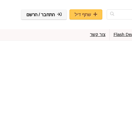
שתף דיל
התחבר / הרשם
Flash De
צור קשר