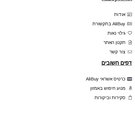
אודות
AliBuy בתקשורת
גילוי נאות
תקנון האתר
צור קשר
דפים חשובים
כרטיס אשראי AliBuy
מנוע חיפוש באמזון
סקירות וביקורות
דילים בלעדיים
פלאש דילס
טיפים והסברים