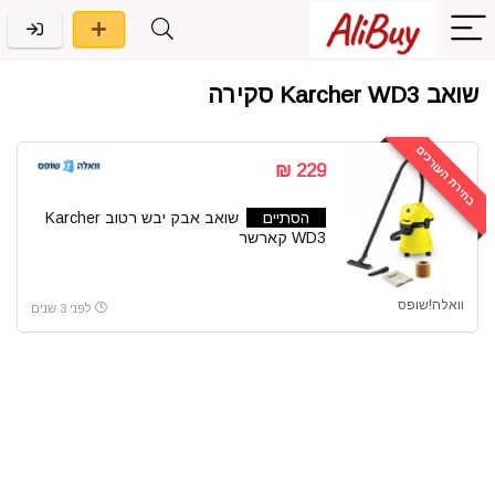
שואב Karcher WD3 סקירה
בחירת העורכים
229 ₪
הסתיים
שואב אבק יבש רטוב Karcher
WD3 קארשר
וואלה!שופס
לפני 3 שנים