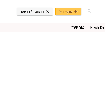
שתף דיל
התחבר / הרשם
Flash De
צור קשר