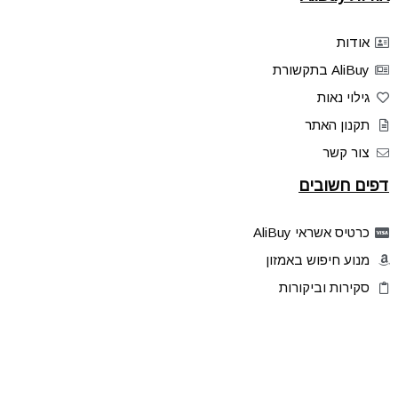
אודות
AliBuy בתקשורת
גילוי נאות
תקנון האתר
צור קשר
דפים חשובים
כרטיס אשראי AliBuy
מנוע חיפוש באמזון
סקירות וביקורות
דילים בלעדיים
פלאש דילס
טיפים והסברים