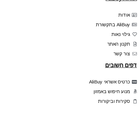
אודות
AliBuy בתקשורת
גילוי נאות
תקנון האתר
צור קשר
דפים חשובים
כרטיס אשראי AliBuy
מנוע חיפוש באמזון
סקירות וביקורות
דילים בלעדיים
פלאש דילס
טיפים והסברים