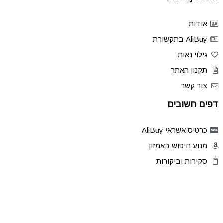
אודות
AliBuy בתקשורת
גילוי נאות
תקנון האתר
צור קשר
דפים חשובים
כרטיס אשראי AliBuy
מנוע חיפוש באמזון
סקירות וביקורות
דילים בלעדיים
פלאש דילס
טיפים והסברים