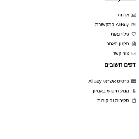
אודות
AliBuy בתקשורת
גילוי נאות
תקנון האתר
צור קשר
דפים חשובים
כרטיס אשראי AliBuy
מנוע חיפוש באמזון
סקירות וביקורות
דילים בלעדיים
פלאש דילס
טיפים והסברים