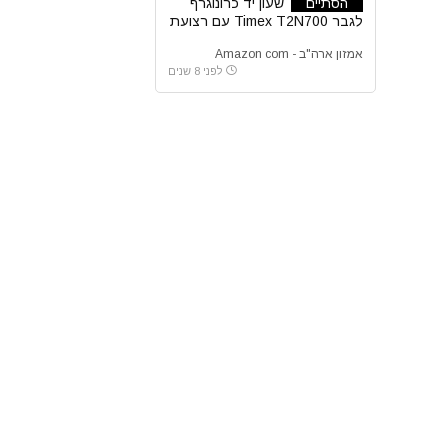
הסתיים
שעון יד כרונוגרף
לגבר Timex T2N700 עם רצועת
עור
אמזון ארה"ב - Amazon com
לפני 8 שנים