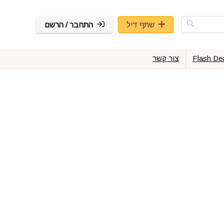
שתף דיל
התחבר / הרשם
Flash De
צור קשר