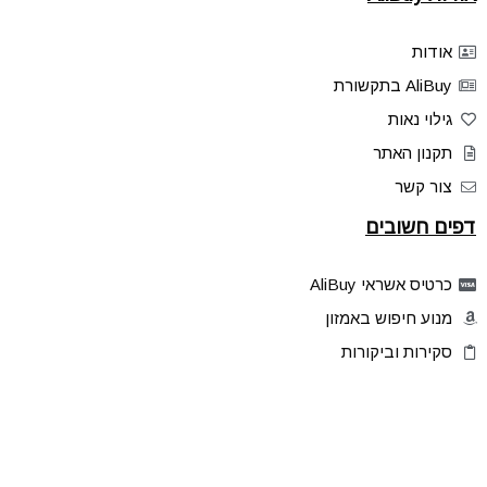
אודות
AliBuy בתקשורת
גילוי נאות
תקנון האתר
צור קשר
דפים חשובים
כרטיס אשראי AliBuy
מנוע חיפוש באמזון
סקירות וביקורות
דילים בלעדיים
פלאש דילס
טיפים והסברים