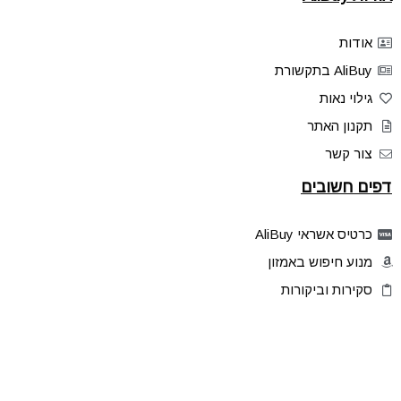
אודות
AliBuy בתקשורת
גילוי נאות
תקנון האתר
צור קשר
דפים חשובים
כרטיס אשראי AliBuy
מנוע חיפוש באמזון
סקירות וביקורות
דילים בלעדיים
פלאש דילס
טיפים והסברים