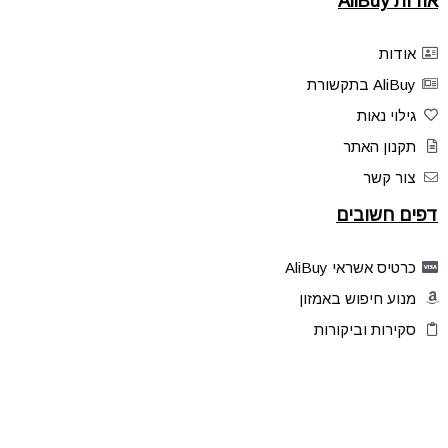
אודות AliBuy
אודות
AliBuy בתקשורת
גילוי נאות
תקנון האתר
צור קשר
דפים חשובים
כרטיס אשראי AliBuy
מנוע חיפוש באמזון
סקירות וביקורות
דילים בלעדיים
פלאש דילס
טיפים והסברים