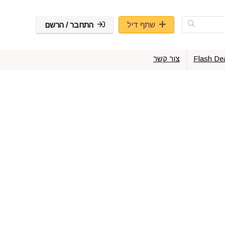
שתף דיל
התחבר / הרשם
Flash De
צור קשר