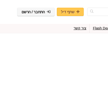
שתף דיל
התחבר / הרשם
Flash De
צור קשר