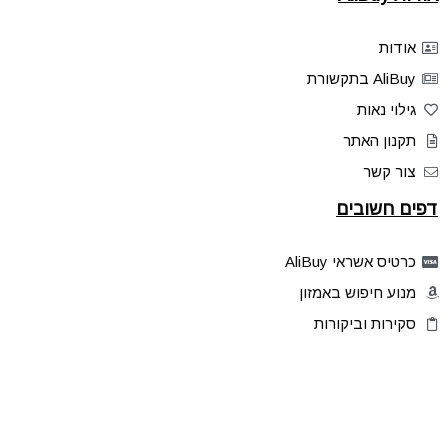
אודות
AliBuy בתקשורת
גילוי נאות
תקנון האתר
צור קשר
דפים חשובים
כרטיס אשראי AliBuy
מנוע חיפוש באמזון
סקירות וביקורות
דילים בלעדיים
פלאש דילס
טיפים והסברים