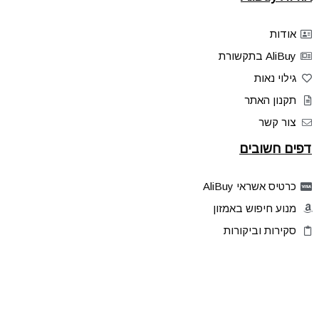
אודות
AliBuy בתקשורת
גילוי נאות
תקנון האתר
צור קשר
דפים חשובים
כרטיס אשראי AliBuy
מנוע חיפוש באמזון
סקירות וביקורות
דילים בלעדיים
פלאש דילס
טיפים והסברים